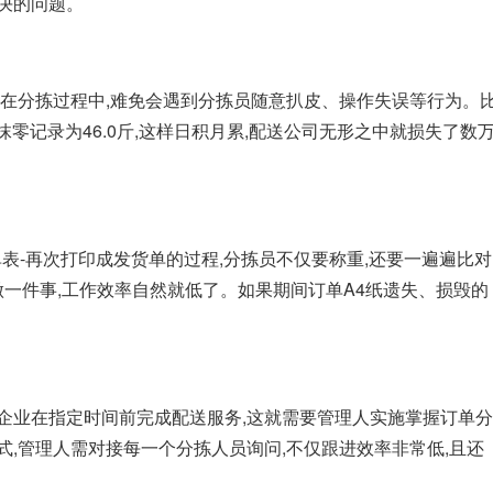
决的问题。
,在分拣过程中,难免会遇到分拣员随意扒皮、操作失误等行为。
抹零记录为46.0斤,这样日积月累,配送公司无形之中就损失了数
表-再次打印成发货单的过程,分拣员不仅要称重,还要一遍遍比对
做一件事,工作效率自然就低了。如果期间订单A4纸遗失、损毁的
企业在指定时间前完成配送服务,这就需要管理人实施掌握订单分
式,管理人需对接每一个分拣人员询问,不仅跟进效率非常低,且还