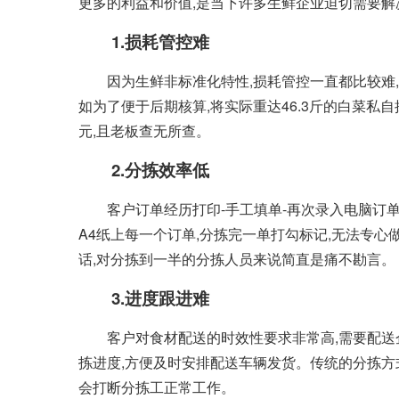
更多的利益和价值,是当下许多生鲜企业迫切需要解
1.损耗管控难
因为生鲜非标准化特性,损耗管控一直都比较难
如为了便于后期核算,将实际重达46.3斤的白菜私自
元,且老板查无所查。
2.分拣效率低
客户订单经历打印-手工填单-再次录入电脑订单
A4纸上每一个订单,分拣完一单打勾标记,无法专心
话,对分拣到一半的分拣人员来说简直是痛不勘言。
3.进度跟进难
客户对食材配送的时效性要求非常高,需要配送
拣进度,方便及时安排配送车辆发货。传统的分拣方
会打断分拣工正常工作。