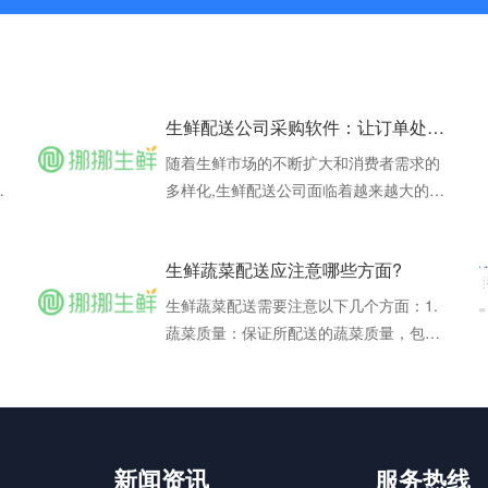
生鲜配送公司采购软件：让订单处理与采购管理更高效
随着生鲜市场的不断扩大和消费者需求的
追
多样化,生鲜配送公司面临着越来越大的挑
是
战。如何快速、准确地满足客户的需求,同
时降低采购成本,成为生鲜配送公司亟待解
生鲜蔬菜配送应注意哪些方面?
决的问题。这时,生鲜配送公司采购软件应
运而生,为生鲜配送公司提供了一种高效、
生鲜蔬菜配送需要注意以下几个方面：1.
,
便捷的管理方式。生鲜配送公司采购软件
蔬菜质量：保证所配送的蔬菜质量，包括
是一种专门为生鲜配送公司设计的管理软
新鲜度、品种、产地地等，以满足客户的
件,它集
务
需求。在采购过程中，要选择优质的蔬菜
供应商，并建立长期合作关系，以保证蔬
菜的品质和稳定性。2. 配送时间：配送时
间对于蔬菜的新鲜度和质量至关重要。应
新闻资讯
服务热线