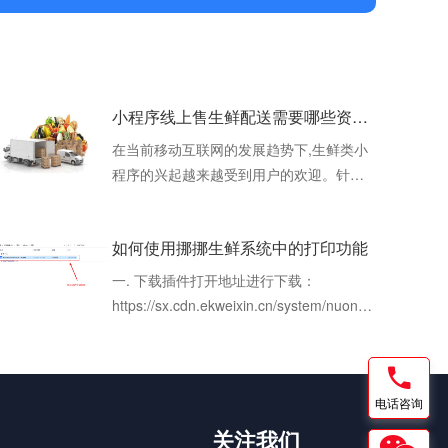
小程序线上售生鲜配送需要哪些资质证件
在当前移动互联网的发展趋势下,生鲜类小
程序的兴起越来越受到用户的欢迎。针对
于生鲜小程序的开发运营,确实需要一些特
定的证件来保证合法合规,同时也能够给用
如何使用挪挪生鲜系统中的打印功能
户带来更好的购物体验。1.营业执照在经营
开展之前,首先我们需要准备的证件就是营
一. 下载插件打开地址进行下载：
业执照了,无论是个人开店还是企业经营,都
https://sx.cdn.ekweixin.cn/system/nuonuo-
需要合法的营业执照。营业执照在确保用
print_win_x64-1.0.6.exe（如果不能直接打
户权
开，请将上方的链接，复制并打开一个新
窗口粘贴到地址栏进行访问）二.安装插件
电话咨询
找到刚才下载的文件，例如软件安装完成
出现以下界面表示成功如果出现下面这个
关注我们