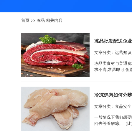
首页
>>
冻品
相关内容
冻品批发配送企
文章分类：运营知识
冻品类食材与普通食
求不高,常温即可;
的标准,这就相当于
看“大冰箱”中的冻
冷冻鸡肉如何分
文章分类：食品安全
一般情况下我们想要
回去等着解冻。（比
道如何分辨好坏。下