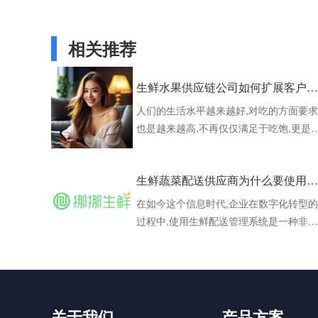
相关推荐
生鲜水果供应链公司如何扩展客户并服务好客户
人们的生活水平越来越好,对吃的方面要求
也是越来越高,不再仅仅满足于吃饱,更是
求吃的好,吃的健康。现在的年轻人,特别
大部分女孩子几乎是每天都要吃点水果,现
生鲜蔬菜配送供应商为什么要使用生鲜配送管理系统
在说水果成为了生活的必须品也不为过
了。有需求就会有市场,需求越高市场就越
在如今这个信息时代,企业在数字化转型的
大,各项服务也就越好。比如说这个买水果
过程中,使用生鲜配送管理系统是一种非常
从开始到市场或是超市购买,到门口就能选
必要的手段。作为一家生鲜蔬菜配送供应
购,再
商,如何提高效率、降低成本,同时保证服
质量,这是企业所需要思考的问题。生鲜配
送管理系统的使用可以解决这些问题。
一、提高效率生鲜配送管理系统可以自动
关于我们
产品方案