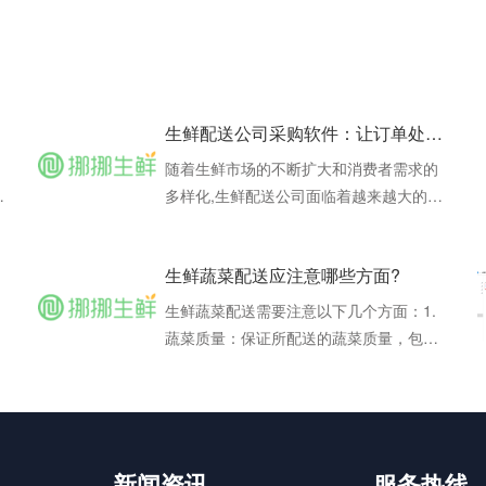
生鲜配送公司采购软件：让订单处理与采购管理更高效
随着生鲜市场的不断扩大和消费者需求的
追
多样化,生鲜配送公司面临着越来越大的挑
是
战。如何快速、准确地满足客户的需求,同
时降低采购成本,成为生鲜配送公司亟待解
生鲜蔬菜配送应注意哪些方面?
决的问题。这时,生鲜配送公司采购软件应
运而生,为生鲜配送公司提供了一种高效、
生鲜蔬菜配送需要注意以下几个方面：1.
,
便捷的管理方式。生鲜配送公司采购软件
蔬菜质量：保证所配送的蔬菜质量，包括
是一种专门为生鲜配送公司设计的管理软
新鲜度、品种、产地地等，以满足客户的
件,它集
务
需求。在采购过程中，要选择优质的蔬菜
供应商，并建立长期合作关系，以保证蔬
菜的品质和稳定性。2. 配送时间：配送时
间对于蔬菜的新鲜度和质量至关重要。应
新闻资讯
服务热线