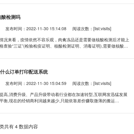
能判断其好坏优劣的方式有限,可以先从外观颜色来
核酸检测吗
发布时间：2022-11-30 15:14:08
阅读次数：[list:visits]
情况来看，疫情依然不容乐观，肉禽冻品还是需要做核酸检测后才能上
格查验“三证”(检验检疫证明、核酸检测证明、消毒证明),需要做核酸开
还应查验进口冷链食品集中监管仓出仓证明,尤其是对进口冻品在集中
合服务,进行严格检测。
用什么订单打印配送系统
发布时间：2022-11-30 15:04:59
阅读次数：[list:visits]
提高,消费升级、产品升级带动着行业都在加速转型,互联网发迅猛发展
平衡,现在的经销商利润越来越少,只能依靠差价赚取微薄的搬运
特殊性在于:餐饮店老板采购时间与经销商配送时间是错位的,食材的价
供货商的货款结算方式及结算周期等多个问题,导致城市
类共有 4 数据内容