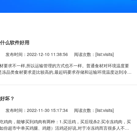
业什么软件好用
发布时间：2022-12-10 11:38:56
阅读次数：[list:visits]
材要求不一样,所以运输管理的方式也不一样。普通食材对环境温度要
但是冻品类食材要求是比较高的,最起码要求存储和运输环境温度达到冷冻
随时维持这个一个大冰箱。能耗、环保要求都很高,企业能不能赚到钱就
品周转速率了,周转的越快,利润也就越多。传统
辨好坏？
发布时间：2022-11-30 15:17:34
阅读次数：[list:visits]
吃鸡肉，能够买到鸡肉有两种：1.买活鸡，买后现杀2.买冷冻鸡肉，买
如你超市中单买鸡腿、鸡翅）活鸡还好说,对于冷冻鸡而言很多人不知
面我们就来说一说,冷冻鸡如何分辨好坏优劣,有以下几个窍门。购买前