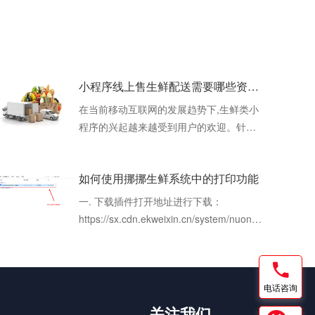
小程序线上售生鲜配送需要哪些资质证件
在当前移动互联网的发展趋势下,生鲜类小
程序的兴起越来越受到用户的欢迎。针对
于生鲜小程序的开发运营,确实需要一些特
定的证件来保证合法合规,同时也能够给用
如何使用挪挪生鲜系统中的打印功能
户带来更好的购物体验。1.营业执照在经营
开展之前,首先我们需要准备的证件就是营
一. 下载插件打开地址进行下载：
业执照了,无论是个人开店还是企业经营,都
https://sx.cdn.ekweixin.cn/system/nuonuo-
需要合法的营业执照。营业执照在确保用
print_win_x64-1.0.6.exe（如果不能直接打
户权
开，请将上方的链接，复制并打开一个新
窗口粘贴到地址栏进行访问）二.安装插件
电话咨询
找到刚才下载的文件，例如软件安装完成
出现以下界面表示成功如果出现下面这个
关注我们